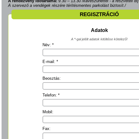
A rendezvény időtartama:
9.30 – 13.30 /
kávészünettel - a részvételi dí
A szervező a vendégek részére térítésmentes parkolást biztosít./
REGISZTRÁCIÓ
Adatok
A *-gal jelölt adatok kitöltése kötelező!
Név: *
E-mail: *
Beosztás:
Telefon: *
Mobil:
Fax: