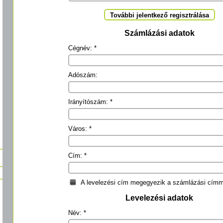
További jelentkező regisztrálása
Számlázási adatok
Cégnév: *
Adószám:
Irányítószám: *
Város: *
Cím: *
A levelezési cím megegyezik a számlázási címm
Levelezési adatok
Név: *