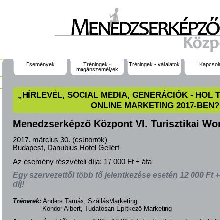
Események
Tréningek -
Tréningek - vállalatok
Kapcsol
magánszemélyek
„HÍRLEVÉL, SOCIAL MEDIA, GENERÁCIÓK - HOL T
ONLINE MARKETING 2017-BEN?
Menedzserképző Központ VI. Turisztikai Wo
2017. március 30. (csütörtök)
Budapest, Danubius Hotel Gellért
Az esemény részvételi díja:
17 000 Ft + áfa
Egy szervezettől több fő jelentkezése esetén 12 000 Ft + á
díj!
Trénerek:
Anders Tamás, SzállásMarketing
Kondor Albert, Tudatosan Építkező Marketing