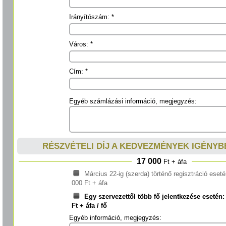
Irányítószám: *
Város: *
Cím: *
Egyéb számlázási információ, megjegyzés:
RÉSZVÉTELI DÍJ A KEDVEZMÉNYEK IGÉNYB
17 000
Ft + áfa
Március 22-ig (szerda) történő regisztráció eseté
000 Ft + áfa
Egy szervezettől több fő jelentkezése esetén:
Ft + áfa / fő
Egyéb információ, megjegyzés: