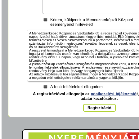
Kérem, küldjenek a Menedzserképző Központ
eseményeiről hírlevelet!
A Menedzserképző Központ és Szolgáltató Kft. a regisztrációt követően díj
napos fizetési határidővel, átutalásos kiegyenlítési móddal. Eltérő igénye
természetesen szívesen alkalmazkodunk a partnerhez, kéréseiket a fent
számlázási információ, megjegyzés” rovatban legyenek szívesek jelezni.
és az ital közvetített szolgáltatás.
A részvétel lemondását a Menedzserképző Központ és Szolgáltató Kft. k
fogadja el. Lemondás esetén van lehetőség a delegálásra, azonban amen
rendezvény előtti 10. napon, vagy azon belül történik, a jelentkező köteles 
kifizetésére.
A jelentkezési lap kitöltésével a szolgáltatás megrendelésre kerül, a fenti f
lemondási feltételek elfogadásával. A rendezvény résztvevői hozzájáruln
rendezvény ideje alatt kép- és/vagy hanganyagok készüljenek.
Az adatok kitöltésével hozzájárul ahhoz, hogy a Menedzserképző Központ
a megadott elérhetőségekre reklámtartalmú anyagokat küldjön.
A fenti feltételeket elfogadom.
A regisztrációval elfogadja az
adatkezelési tájékoztató
t
adatai kezeléséhez.