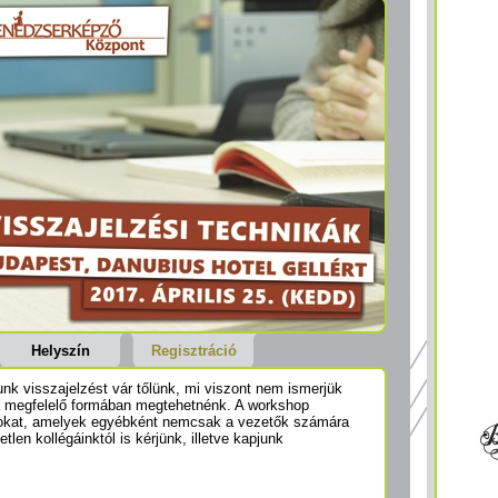
Helyszín
Regisztráció
k visszajelzést vár tőlünk, mi viszont nem ismerjük
 a megfelelő formában megtehetnénk. A workshop
sokat, amelyek egyébként nemcsak a vezetők számára
len kollégáinktól is kérjünk, illetve kapjunk