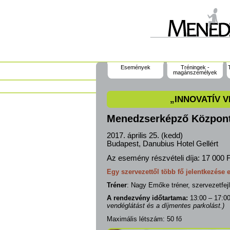
Események
Tréningek -
magánszemélyek
„INNOVATÍV 
Menedzserképző Közpon
2017. április 25. (kedd)
Budapest, Danubius Hotel Gellért
Az esemény részvételi díja:
17 000 F
Egy szervezettől több fő jelentkezése 
Tréner
: Nagy Emőke tréner, szervezetfej
A rendezvény időtartama:
13:00 – 17:0
vendéglátást és a díjmentes parkolást.)
Maximális létszám: 50 fő