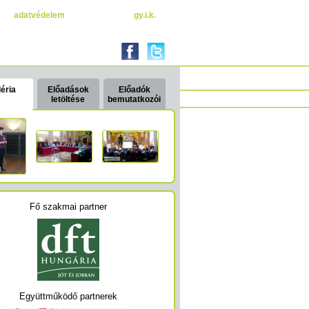
adatvédelem
gy.i.k.
éria
Előadások
Előadók
letöltése
bemutatkozói
Fő szakmai partner
Együttműködő partnerek