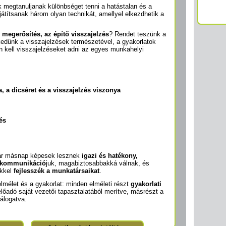
k megtanuljanak különbséget tenni a hatástalan és a
ajátítsanak három olyan technikát, amellyel elkezdhetik a
ív megerősítés, az építő visszajelzés
? Rendet teszünk a
edünk a visszajelzések természetével, a gyakorlatok
n kell visszajelzéseket adni az egyes munkahelyi
ka, a dicséret és a visszajelzés viszonya
és
már másnap képesek lesznek
igazi és hatékony,
a kommunikáció
juk, magabiztosabbakká válnak, és
ökkel
fejlesszék a munkatársaikat
.
elmélet és a gyakorlat: minden elméleti részt
gyakorlati
előadó saját vezetői tapasztalatából merítve, másrészt a
válogatva.