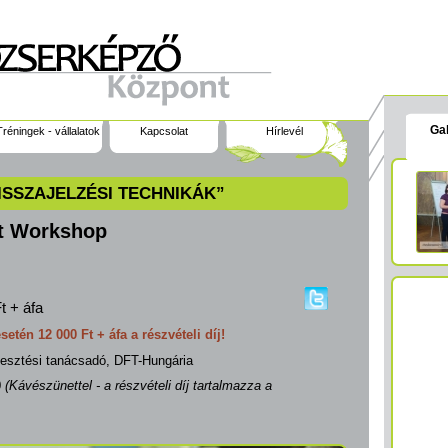
Gal
Tréningek - vállalatok
Kapcsolat
Hírlevél
VISSZAJELZÉSI TECHNIKÁK”
t Workshop
t + áfa
esetén
12 000 Ft + áfa a részvételi díj!
lesztési tanácsadó, DFT-Hungária
0
(Kávészünettel
- a részvételi díj tartalmazza a