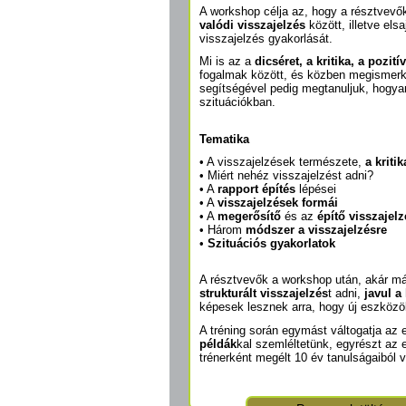
A workshop célja az, hogy a résztvevő
valódi visszajelzés
között, illetve els
visszajelzés gyakorlását.
Mi is az a
dicséret, a kritika, a pozit
fogalmak között, és közben megismerk
segítségével pedig megtanuljuk, hogya
szituációkban.
Tematika
• A visszajelzések természete,
a kriti
• Miért nehéz visszajelzést adni?
• A
rapport építés
lépései
• A
visszajelzések formái
• A
megerősítő
és az
építő visszajelz
• Három
módszer a visszajelzésre
•
Szituációs gyakorlatok
A résztvevők a workshop után, akár 
strukturált visszajelzés
t adni,
javul 
képesek lesznek arra, hogy új eszköz
A tréning során egymást váltogatja az 
példák
kal szemléltetünk, egyrészt az 
trénerként megélt 10 év tanulságaiból 