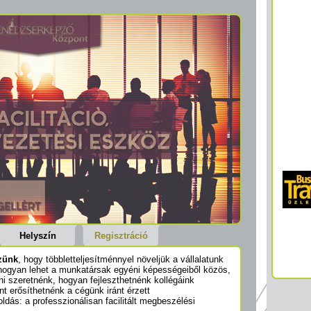
Helyszín
Regisztráció
szünk
, hogy többletteljesítménnyel növeljük a vállalatunk
 hogyan lehet a munkatársak egyéni képességeiből közös,
udni szeretnénk, hogyan fejleszthetnénk kollégáink
 erősíthetnénk a cégünk iránt érzett
ldás: a professzionálisan facilitált megbeszélési