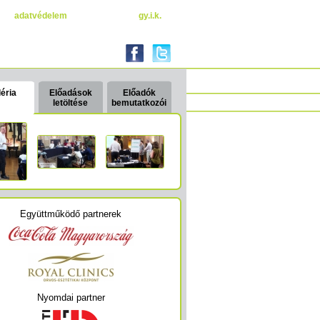
adatvédelem
gy.i.k.
éria
Előadások
Előadók
letöltése
bemutatkozói
Együttműködő partnerek
Nyomdai partner