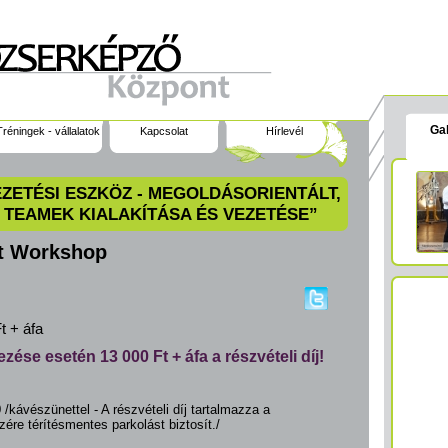
Gal
Tréningek - vállalatok
Kapcsolat
Hírlevél
VEZETÉSI ESZKÖZ - MEGOLDÁSORIENTÁLT,
 TEAMEK KIALAKÍTÁSA ÉS VEZETÉSE”
t Workshop
t + áfa
zése esetén 13 000 Ft + áfa a részvételi díj!
/kávészünettel - A részvételi díj tartalmazza a
ére térítésmentes parkolást biztosít./