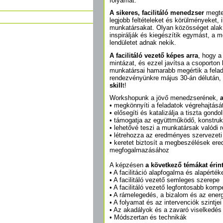
folyamat.
A sikeres, facilitáló menedzser
megte
legjobb feltételeket és körülményeket, ill
munkatársakat. Olyan közösséget alakí
inspirálják és kiegészítik egymást, a 
lendületet adnak nekik.
A facilitáló vezető képes arra
, hogy a
mintázat, és ezzel javítsa a csoporto
munkatársai hamarabb megértik a feladat
rendezvényünkre május 30-án délután, 
skill
t!
Workshopunk a jövő menedzserének,
a
• megkönnyíti a feladatok végrehajtá
• elősegíti és katalizálja a tiszta gondo
• támogatja az együttműködő, konstru
• lehetővé teszi a munkatársak valódi r
• létrehozza az eredményes szervezeti
• keretet biztosít a megbeszélések er
megfogalmazásához
A képzésen
a következő témákat érin
• A facilitáció alapfogalma és alapérték
• A facilitáló vezető semleges szerepe
• A facilitáló vezető legfontosabb kompe
• A rámelegedés, a bizalom és az energ
• A folyamat és az intervenciók szintjei
• Az akadályok és a zavaró viselkedés
• Módszertan és technikák