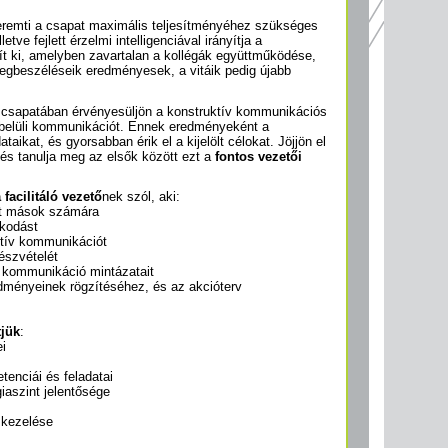
remti a csapat maximális teljesítményéhez szükséges
etve fejlett érzelmi intelligenciával irányítja a
t ki, amelyben zavartalan a kollégák együttműködése,
megbeszéléseik eredményesek, a vitáik pedig újabb
 csapatában érvényesüljön a konstruktív kommunikációs
n belüli kommunikációt. Ennek eredményeként a
aikat, és gyorsabban érik el a kijelölt célokat. Jöjjön el
és tanulja meg az elsők között ezt a
fontos vezetői
 facilitáló vezető
nek szól, aki:
sát mások számára
lkodást
ktív kommunikációt
észvételét
 kommunikáció mintázatait
edményeinek rögzítéséhez, és az akcióterv
tjük
:
ei
tenciái és feladatai
iaszint jelentősége
 kezelése