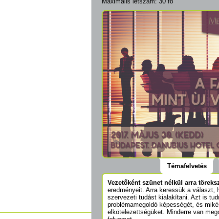
Maximális létszám: 30 fő
Témafelvetés
Vezetőként szünet nélkül arra törek
eredményeit. Arra keressük a választ,
szervezeti tudást kialakítani. Azt is t
problémamegoldó képességét, és miként
elkötelezettségüket. Minderre van mego