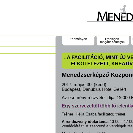
Események
Tréningek -
magánszemélyek
„A FACILITÁCIÓ, MINT ÚJ 
ELKÖTELEZETT, KREATÍV
Menedzserképző Közpon
2017. május 30. (kedd)
Budapest, Danubius Hotel Gellért
Az esemény részvételi díja:
19 000 F
Egy szervezettől több fő jelentke
Tréner:
Héjja Csaba facilitátor, tréner
A rendezvény időtartama:
13.00 – 17.00 
vendéglátást. A szervező a vendégek rész