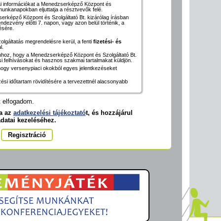
ai információkat a Menedzserképző Központ és
 munkanapokban eljuttatja a résztvevők felé.
rképző Központ és Szolgáltató Bt. kizárólag írásban
ndezvény előtti 7. napon, vagy azon belül történik, a
tésére.
szolgáltatás megrendelésre kerül, a fenti
fizetési- és
l.
ahhoz, hogy a Menedzserképző Központ és Szolgáltató Bt.
 felhívásokat és hasznos szakmai tartalmakat küldjön.
, hogy versenypiaci okokból egyes jelentkezéseket
zési időtartam rövidítésére a tervezettnél alacsonyabb
et elfogadom.
ja az
adatkezelési tájékoztató
t, és hozzájárul
adatai kezeléséhez.