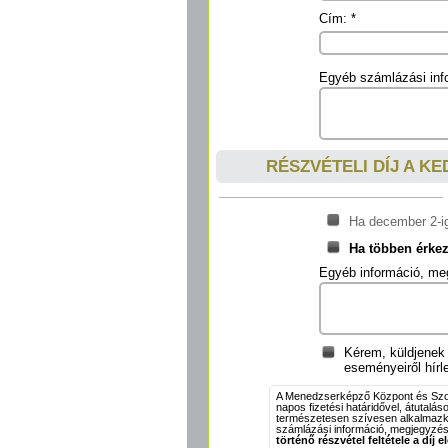
Cím: *
Egyéb számlázási inf
RÉSZVÉTELI DÍJ A K
Ha december 2-ig
Ha többen érkezt
Egyéb információ, me
Kérem, küldjene
eseményeiről hírle
A Menedzserképző Központ és Szolg
napos fizetési határidővel, átutalás
természetesen szívesen alkalmazko
számlázási információ, megjegyzés
történő részvétel feltétele a díj 