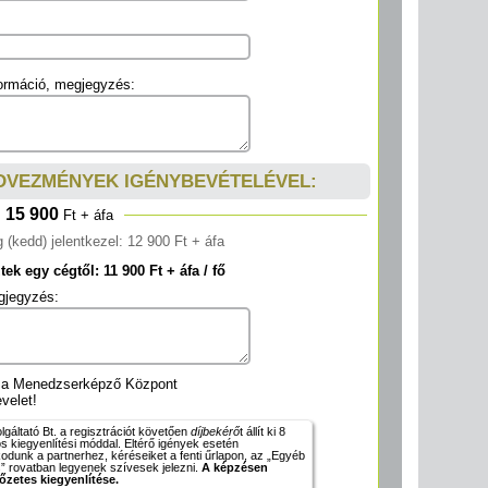
ormáció, megjegyzés:
EDVEZMÉNYEK IGÉNYBEVÉTELÉVEL:
15 900
Ft + áfa
 (kedd) jelentkezel: 12 900 Ft + áfa
ek egy cégtől: 11 900 Ft + áfa / fő
gjegyzés:
k a Menedzserképző Központ
velet!
áltató Bt. a regisztrációt követően
díjbekérő
t állít ki 8
os kiegyenlítési móddal. Eltérő igények esetén
dunk a partnerhez, kéréseiket a fenti űrlapon, az „Egyéb
” rovatban legyenek szívesek jelezni.
A képzésen
előzetes kiegyenlítése.