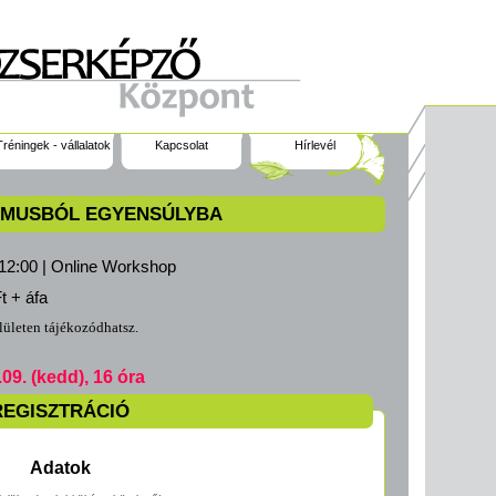
Tréningek - vállalatok
Kapcsolat
Hírlevél
ZMUSBÓL EGYENSÚLYBA
 12:00 | Online Workshop
t + áfa
lületen tájékozódhatsz.
. (kedd), 16 óra
REGISZTRÁCIÓ
Adatok