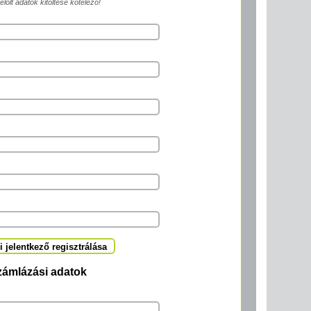
jelölt adatok kitöltése kötelező!
 jelentkező regisztrálása
zámlázási adatok