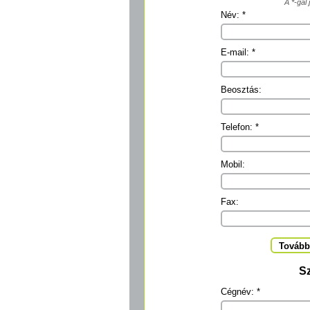
A *-gal 
Név: *
E-mail: *
Beosztás:
Telefon: *
Mobil:
Fax:
További
S
Cégnév: *