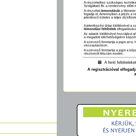
A részvételhez szükséges technik
Szolgáltató Bt. a rendezvény előtti
A részvétel
lemondás
át
a Menedzse
fogadja el. Amennyiben a jelzés a re
jelentkező köteles a teljes díj kifize
A jelentkezési űrlap kitöltésével a 
lemondási feltételek
elfogadásáva
Az adatok kitöltésével hozzájárul 
a megadott elérhetőségekre képzési
A szervező fenntartja a jogot arra
visszautasítson.
A szervező fenntartja a jogot a kép
résztvevői létszám esetén.
A fenti feltételek
A regisztrációval elfogad