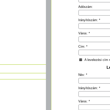
Adószám:
Irányítószám: *
Város: *
Cím: *
A levelezési cím
L
Név: *
Irányítószám: *
Város: *