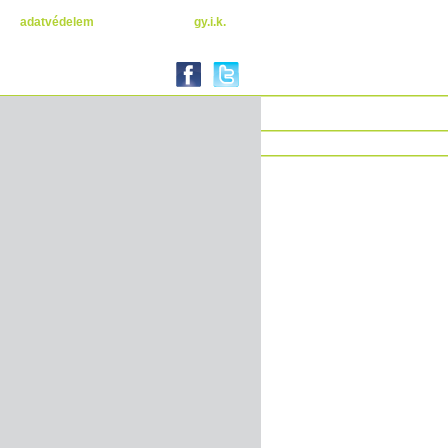
adatvédelem
gy.i.k.