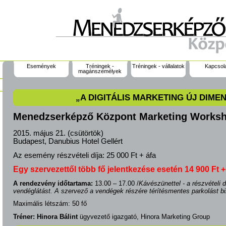
Események
Tréningek -
Tréningek - vállalatok
Kapcsol
magánszemélyek
„A DIGITÁLIS MARKETING ÚJ DIMEN
Menedzserképző Központ Marketing Works
2015. május 21. (csütörtök)
Budapest, Danubius Hotel Gellért
Az esemény részvételi díja:
25 000 Ft + áfa
Egy szervezettől több fő jelentkezése esetén 14 900 Ft + áf
A rendezvény időtartama:
13.00 – 17.00 /
Kávészünettel - a részvételi d
vendéglátást. A szervező a vendégek részére térítésmentes parkolást biz
Maximális létszám: 50 fő
Tréner: Hinora Bálint
ügyvezető igazgató, Hinora Marketing Group