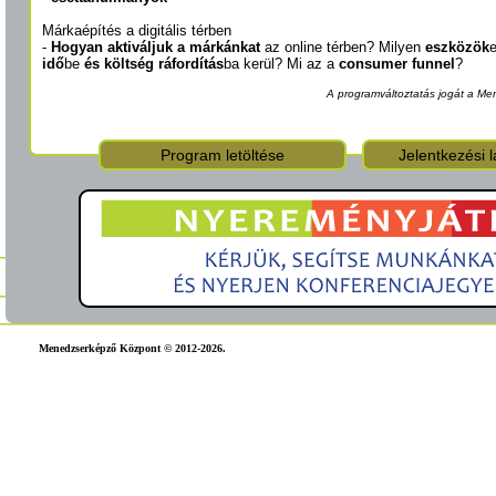
Márkaépítés a digitális térben
-
Hogyan aktiváljuk a márkánkat
az online térben? Milyen
eszközök
idő
be
és költség ráfordítás
ba kerül? Mi az a
consumer funnel
?
A programváltoztatás jogát a Me
Program letöltése
Jelentkezési l
Menedzserképző Központ © 2012-2026.