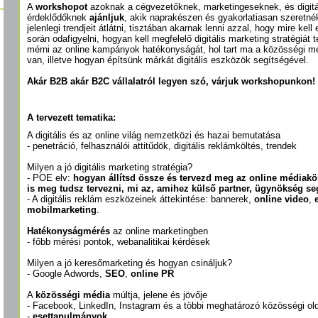
A
workshopot
azoknak a cégvezetőknek, marketingeseknek, és digitáli
érdeklődőknek
ajánljuk
, akik naprakészen és gyakorlatiasan szeretné
jelenlegi trendjeit átlátni, tisztában akarnak lenni azzal, hogy mire kell
során odafigyelni, hogyan kell megfelelő digitális marketing stratégiát 
mérni az online kampányok hatékonyságát, hol tart ma a közösségi m
van, illetve hogyan építsünk márkát digitális eszközök segítségével.
Akár B2B akár B2C vállalatról legyen szó, várjuk workshopunkon!
A tervezett tematika:
A digitális és az online világ nemzetközi és hazai bemutatása
- penetráció, felhasználói attitűdök, digitális reklámköltés, trendek
Milyen a jó digitális marketing stratégia?
- POE elv:
hogyan állítsd össze és tervezd meg az online médiakö
is meg tudsz tervezni, mi az, amihez külső partner, ügynökség s
- A digitális reklám eszközeinek áttekintése: bannerek,
online video
,
mobilmarketing
.
Hatékonyságmérés
az online marketingben
- főbb mérési pontok, webanalitikai kérdések
Milyen a jó keresőmarketing és hogyan csináljuk?
- Google Adwords,
SEO
,
online PR
A
közösségi média
múltja, jelene és jövője
- Facebook, LinkedIn, Instagram és a többi meghatározó közösségi old
-
esettanulmányok