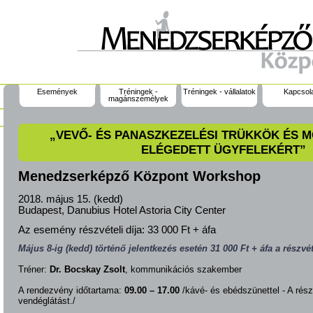
Események
Tréningek -
Tréningek - vállalatok
Kapcsol
magánszemélyek
„VEVŐ- ÉS PANASZKEZELÉSI TRÜKKÖK ÉS M
ELÉGEDETT ÜGYFELEKÉRT”
Menedzserképző Központ Workshop
2018. május 15. (kedd)
Budapest, Danubius Hotel Astoria City Center
Az esemény részvételi díja:
33 000 Ft + áfa
Május 8-ig (kedd) történő jelentkezés esetén 31 000 Ft + áfa a részvéte
Tréner:
Dr. Bocskay Zsolt
, kommunikációs szakember
A rendezvény időtartama:
09.00 – 17.00
/kávé- és ebédszünettel - A részv
vendéglátást./