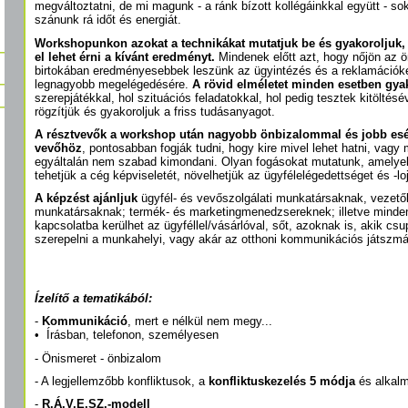
megváltoztatni, de mi magunk - a ránk bízott kollégáinkkal együtt - sok
szánunk rá időt és energiát.
Workshopunkon azokat a technikákat mutatjuk be és gyakoroljuk
el lehet érni a kívánt eredményt.
Mindenek előtt azt, hogy nőjön az 
birtokában eredményesebbek leszünk az ügyintézés és a reklamációkez
legnagyobb megelégedésére.
A rövid elméletet minden esetben gyak
szerepjátékkal, hol szituációs feladatokkal, hol pedig tesztek kitöltésé
rögzítjük és gyakoroljuk a friss tudásanyagot.
A résztvevők a workshop után nagyobb önbizalommal és jobb esél
vevőhöz
, pontosabban fogják tudni, hogy kire mivel lehet hatni, vagy
egyáltalán nem szabad kimondani. Olyan fogásokat mutatunk, amely
tehetjük a cég képviseletét, növelhetjük az ügyfélelégedettséget és -loj
A képzést ajánljuk
ügyfél- és vevőszolgálati munkatársaknak, vezető
munkatársaknak; termék- és marketingmenedzsereknek; illetve minden
kapcsolatba kerülhet az ügyféllel/vásárlóval, sőt, azoknak is, akik c
szerepelni a munkahelyi, vagy akár az otthoni kommunikációs játszm
Ízelítő a tematikából:
-
Kommunikáció
, mert e nélkül nem megy...
• Írásban, telefonon, személyesen
- Önismeret - önbizalom
- A legjellemzőbb konfliktusok, a
konfliktuskezelés 5 módja
és alkal
-
R.Á.V.E.SZ.-modell