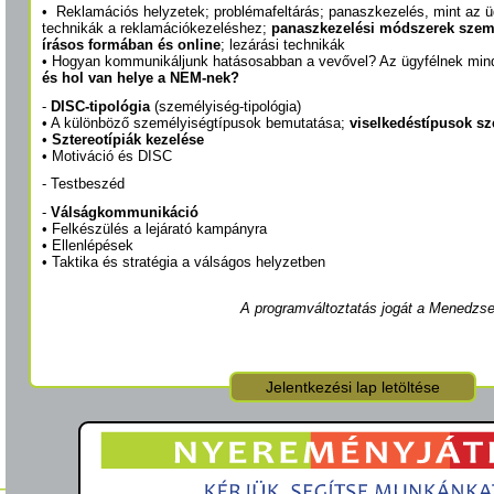
• Reklamációs helyzetek; problémafeltárás; panaszkezelés, mint az 
technikák a reklamációkezeléshez;
panaszkezelési módszerek szemé
írásos formában és online
; lezárási technikák
• Hogyan kommunikáljunk hatásosabban a vevővel? Az ügyfélnek min
és hol van helye a NEM-nek?
-
DISC-tipológia
(személyiség-tipológia)
• A különböző személyiségtípusok bemutatása;
viselkedéstípusok s
•
Sztereotípiák kezelése
• Motiváció és DISC
- Testbeszéd
-
Válságkommunikáció
• Felkészülés a lejárató kampányra
• Ellenlépések
• Taktika és stratégia a válságos helyzetben
A programváltoztatás jogát a Menedzse
Jelentkezési lap letöltése