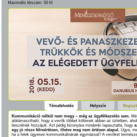
Maximális létszám: 50 fő
Témafelvetés
Helyszín
Regiszt
Kommunikáció nélkül nem megy – még az ügyfélkezelés sem.
Mér
alátámasztható, hogy a vevők többet költenek abban az üzletben, aho
beszélnek hozzájuk. Azt pedig bizonyára mindenki tapasztalta, hogy
a
egy jó része félreértésen, illetve meg nem értésen alapul.
Ugye, me
ha a felek ügyesen kommunikálnának egymással? A vevőket természe