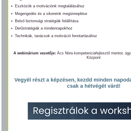
• Eszközök a motivációnk megtalálásához
• Megengedés és a sikereink megünneplése
• Belső biztonsági stratégiák felállítása
• Derűstratégiák a mindennapokhoz
• Technikák, tanácsok a motiváció fenntartásához
A webinárium vezetője:
Ács Nóra kompetenciafejlesztő mentor, üg
Központ
Vegyél részt a képzésen, kezdd minden napoda
csak a hétvégét várd!