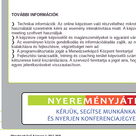
TOVÁBBI INFORMÁCIÓK
❯ Technikai információk: Az online képzésen való részvételhez mikr
használatát szeretnénk kérni az esemény interaktivitása miatt. A ké
meeting szoftvert használjuk.
❯ A képzésre cégek képviselőit és magánszemélyeket is egyaránt vár
❯ Az eseményen közös gondolkodás és információátadás zajlik, az n
kialakításra és fejlesztésre, végzettséget nem ad.
❯ A programváltoztatás jogát a Menedzserképző Központ fenntartja!
❯ Fejlesztési tanácsadók, tréning és coaching terület képviselői számá
kétszerese kerül kiszámlázásra. A szervező fenntartja a jogot arra, h
egyes jelentkezéseket visszautasítson.
Menedzserképző Központ © 2012-2026.