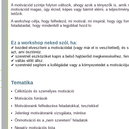
A motivációd szintje folyton változik, ahogy azok a tényezők is, amik
motivációd magas, úgy érzed, képes vagy bármit elérni, a teljesítmén
tetőzik.
A workshop célja, hogy felfedezd, mi motivál, mi inspirál, hogy úgy f
feladataidat, hogy mindenből a legjobbat hozd ki.
Ez a workshop neked szól, ha:
✔ kezded elveszíteni a motivációdat (vagy már el is veszítetted), és s
azt, ami ösztönöz.
✔ szeretnél eszközöket kapni a belső hajtóerőid megkereséséhez, fen
✔ váltás előtt állsz.
✔ szeretnéd segíteni a kollégáidat vagy a környezetedet a motivációj
Tematika
• Célkitűzés és személyes motiváció
• Motivációs források
• Motivátoraink felfedezése feladatokkal, tesztekkel
• Jelenlegi motivátoraink vizsgálata, mérése
• Önmotiváció és a „nem szeretem” feladatok
• Negatív motivációs lista