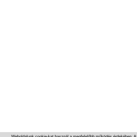
Weboldalunk cookie-kat használ a megfelelőbb működés érdekében. Az