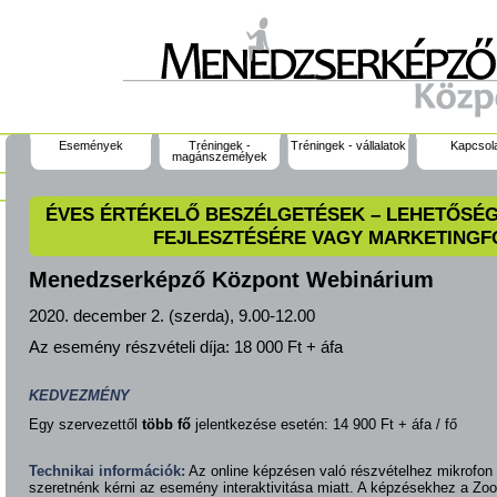
Események
Tréningek -
Tréningek - vállalatok
Kapcsol
magánszemélyek
ÉVES ÉRTÉKELŐ BESZÉLGETÉSEK – LEHETŐSÉ
FEJLESZTÉSÉRE VAGY MARKETING
Menedzserképző Központ Webinárium
2020. december 2. (szerda), 9.00-12.00
Az esemény részvételi díja:
18 000 Ft + áfa
KEDVEZMÉNY
Egy szervezettől
több fő
jelentkezése esetén: 14 900 Ft + áfa / fő
Technikai információk:
Az online képzésen való részvételhez mikrofon
szeretnénk kérni az esemény interaktivitása miatt. A képzésekhez a Zo