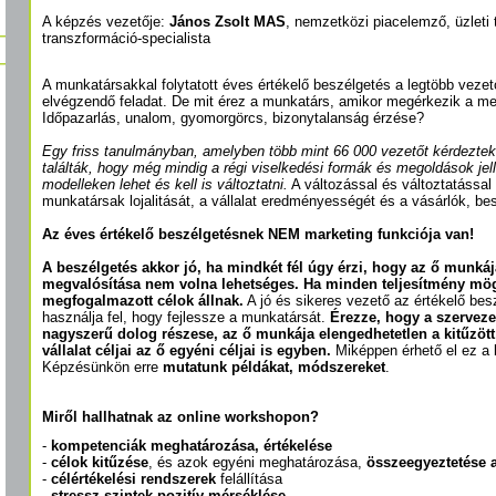
A képzés vezetője:
János Zsolt MAS
, nemzetközi piacelemző, üzleti 
transzformáció-specialista
A munkatársakkal folytatott éves értékelő beszélgetés a legtöbb vezet
elvégzendő feladat. De mit érez a munkatárs, amikor megérkezik a me
Időpazarlás, unalom, gyomorgörcs, bizonytalanság érzése?
Egy friss tanulmányban, amelyben több mint 66 000 vezetőt kérdeztek
találták, hogy még mindig a régi viselkedési formák és megoldások je
modelleken lehet és kell is változtatni.
A változással és változtatással a
munkatársak lojalitását, a vállalat eredményességét és a vásárlók, bes
Az éves értékelő beszélgetésnek NEM marketing funkciója van!
A beszélgetés akkor jó, ha mindkét fél úgy érzi, hogy az ő munkáj
megvalósítása nem volna lehetséges.
Ha minden teljesítmény mög
megfogalmazott célok állnak.
A jó és sikeres vezető az értékelő bes
használja fel, hogy fejlessze a munkatársát.
Érezze, hogy a szervezet
nagyszerű dolog részese, az ő munkája elengedhetetlen a kitűzött
vállalat céljai az ő egyéni céljai is egyben.
Miképpen érhető el ez a 
Képzésünkön erre
mutatunk példákat, módszereket
.
Miről hallhatnak az online workshopon?
-
kompetenciák meghatározása, értékelése
-
célok kitűzése
, és azok egyéni meghatározása,
összeegyeztetése a
-
célértékelési rendszerek
felállítása
-
stressz-szintek pozitív mérséklése