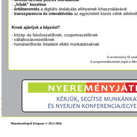
-
„hibák” kezelése
-
értékteremtés
a digitális átalakulás előnyeinek kihasználásával
-
transzparencia és interaktivitás
az egyeztetett közös célok elérésé
Kinek ajánljuk a képzést?
- közép- és felsővezetőknek, csoportvezetőknek
- vállalkozásvezetőknek
- humánerőforrás feladatot ellátó munkatársaknak
A rendezvény fő szak
A programváltoztatás jogát a Me
Menedzserképző Központ © 2012-2026.