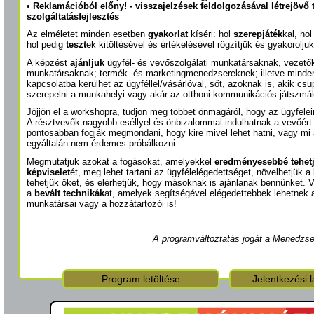
•
Reklamációból előny! - visszajelzések feldolgozásával létrejövő 
szolgáltatásfejlesztés
Az elméletet minden esetben
gyakorlat
kíséri: hol
szerepjáték
kal, ho
hol pedig
teszt
ek kitöltésével és értékelésével rögzítjük és gyakorolju
A képzést
ajánljuk
ügyfél- és vevőszolgálati munkatársaknak, vezetők
munkatársaknak; termék- és marketingmenedzsereknek; illetve minden
kapcsolatba kerülhet az ügyféllel/vásárlóval, sőt, azoknak is, akik c
szerepelni a munkahelyi vagy akár az otthoni kommunikációs játszmá
Jöjjön el a workshopra, tudjon meg többet önmagáról, hogy az ügyfeleir
A résztvevők nagyobb eséllyel és önbizalommal indulhatnak a vevőért f
pontosabban fogják megmondani, hogy kire mivel lehet hatni, vagy mi 
egyáltalán nem érdemes próbálkozni.
Megmutatjuk azokat a fogásokat, amelyekkel
eredményesebbé tehetj
képviselet
ét, meg lehet tartani az ügyfélelégedettséget, növelhetjük a l
tehetjük őket, és elérhetjük, hogy másoknak is ajánlanak bennünket.
a
bevált technikák
at, amelyek segítségével elégedettebbek lehetnek a
munkatársai vagy a hozzátartozói is!
A programváltoztatás jogát a Menedzse
Program letöltése
Jelentkezési l