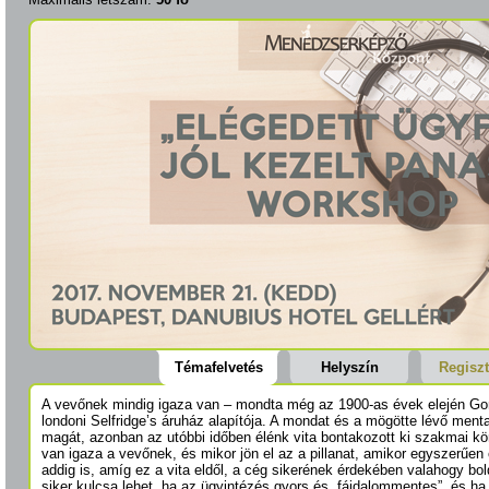
Témafelvetés
Helyszín
Regiszt
A vevőnek mindig igaza van – mondta még az 1900-as évek elején Gord
londoni Selfridge’s áruház alapítója. A mondat és a mögötte lévő mental
magát, azonban az utóbbi időben élénk vita bontakozott ki szakmai kö
van igaza a vevőnek, és mikor jön el az a pillanat, amikor egyszerűen e
addig is, amíg ez a vita eldől, a cég sikerének érdekében valahogy boldo
siker kulcsa lehet, ha az ügyintézés gyors és „fájdalommentes”, és ha