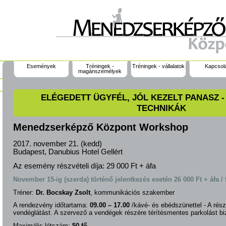
Események
Tréningek -
Tréningek - vállalatok
Kapcsol
magánszemélyek
ELÉGEDETT ÜGYFÉL, JÓL KEZELT PANASZ 
TECHNIKÁK
Menedzserképző Központ Workshop
2017. november 21. (kedd)
Budapest, Danubius Hotel Gellért
Az esemény részvételi díja:
29 000 Ft + áfa
November 15-ig (szerda) történő jelentkezés esetén 26 000 Ft + áfa / f
Tréner:
Dr. Bocskay Zsolt
, kommunikációs szakember
A rendezvény időtartama:
09.00 – 17.00
/kávé- és ebédszünettel - A részv
vendéglátást. A szervező a vendégek részére térítésmentes parkolást biz
Maximális létszám:
50 fő