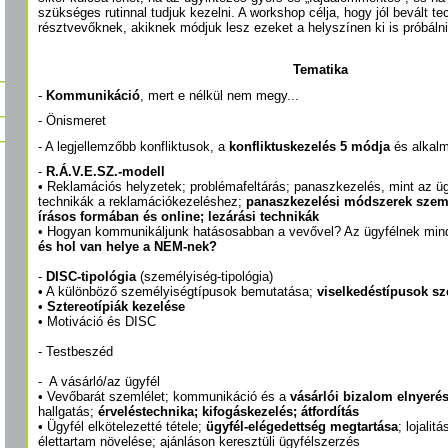
szükséges rutinnal tudjuk kezelni. A workshop célja, hogy jól bevált 
résztvevőknek, akiknek módjuk lesz ezeket a helyszínen ki is próbálni
Tematika
-
Kommunikáció
, mert e nélkül nem megy...
- Önismeret
- A legjellemzőbb konfliktusok, a
konfliktuskezelés 5 módja
és alkal
-
R.Á.V.E.SZ.-modell
• Reklamációs helyzetek; problémafeltárás; panaszkezelés, mint az ü
technikák a reklamációkezeléshez;
panaszkezelési módszerek szemé
írásos formában és online; lezárási technikák
• Hogyan kommunikáljunk hatásosabban a vevővel? Az ügyfélnek min
és hol van helye a NEM-nek?
-
DISC-tipológia
(személyiség-tipológia)
• A különböző személyiségtípusok bemutatása;
viselkedéstípusok s
•
Sztereotípiák kezelése
• Motiváció és DISC
- Testbeszéd
- A vásárló/az ügyfél
• Vevőbarát szemlélet; kommunikáció és a
vásárlói bizalom elnyeré
hallgatás;
érveléstechnika; kifogáskezelés; átfordítás
• Ügyfél elkötelezetté tétele;
ügyfél-elégedettség megtartása
; lojalit
élettartam növelése; ajánláson keresztüli ügyfélszerzés