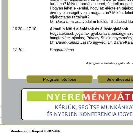
tartalma? Milyen formában lehet, és kell megadn
Hogyan lehet elkerülni, hogy az elégtelen tájéko
érvénytelenségét vonja maga után? Miként lehet 
tájékoztatás tartalmát?
Dr. Dósa Imre
adatvédelmi felelős, Budapest Ba
16.30 – 17.10
Aktuális NAIH ajánlások és állásfoglalások
Fogyatékosok jogainak gyakorlása pénzügyi szo
hangfelvétel ajánlás; Privacy Shield egyezmény
Dr. Barán-Kalász László
ügyvéd
,
Dr. Barán-Kalá
17.10 –
Programzárás
A programváltoztatás jogát a Men
Program letöltése
Jelentkezési l
Menedzserképző Központ © 2012-2026.