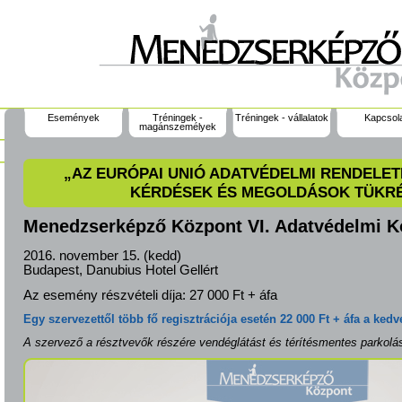
Események
Tréningek -
Tréningek - vállalatok
Kapcsol
magánszemélyek
„AZ EURÓPAI UNIÓ ADATVÉDELMI RENDELET
KÉRDÉSEK ÉS MEGOLDÁSOK TÜKR
Menedzserképző Központ VI. Adatvédelmi K
2016. november 15. (kedd)
Budapest, Danubius Hotel Gellért
Az esemény részvételi díja:
27 000 Ft + áfa
Egy szervezettől több fő regisztrációja esetén 22 000 Ft + áfa a kedv
A szervező a résztvevők részére vendéglátást és térítésmentes parkolást