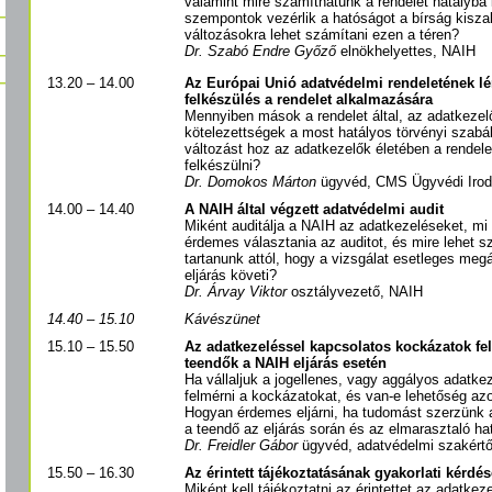
valamint mire számíthatunk a rendelet hatályba
szempontok vezérlik a hatóságot a bírság kisza
változásokra lehet számítani ezen a téren?
Dr. Szabó Endre Győző
elnökhelyettes, NAIH
13.20 – 14.00
Az Európai Unió adatvédelmi rendeletének lé
felkészülés a rendelet alkalmazására
Mennyiben mások a rendelet által, az adatkezel
kötelezettségek a most hatályos törvényi szab
változást hoz az adatkezelők életében a rendele
felkészülni?
Dr. Domokos Márton
ügyvéd, CMS Ügyvédi Iro
14.00 – 14.40
A NAIH által végzett adatvédelmi audit
Miként auditálja a NAIH az adatkezeléseket, m
érdemes választania az auditot, és mire lehet s
tartanunk attól, hogy a vizsgálat esetleges megá
eljárás követi?
Dr. Árvay Viktor
osztályvezető, NAIH
14.40 – 15.10
Kávészünet
15.10 – 15.50
Az adatkezeléssel kapcsolatos kockázatok fe
teendők a NAIH eljárás esetén
Ha vállaljuk a jogellenes, vagy aggályos adatkez
felmérni a kockázatokat, és van-e lehetőség a
Hogyan érdemes eljárni, ha tudomást szerzünk a
a teendő az eljárás során és az elmarasztaló ha
Dr. Freidler Gábor
ügyvéd, adatvédelmi szakértő,
15.50 – 16.30
Az érintett tájékoztatásának gyakorlati kérdés
Miként kell tájékoztatni az érintettet az adatkez