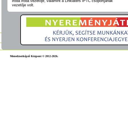
iroda iroda vezetője, valamint a Linklaters IPTC csoportjának
vezetője volt.
Menedzserképző Központ © 2012-2026.