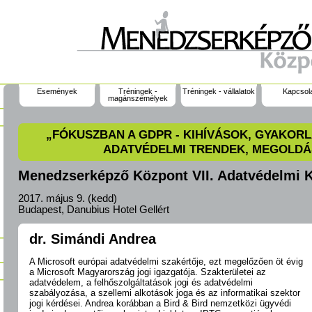
Események
Tréningek -
Tréningek - vállalatok
Kapcsol
magánszemélyek
„FÓKUSZBAN A GDPR - KIHÍVÁSOK, GYAKORL
ADATVÉDELMI TRENDEK, MEGOLD
Menedzserképző Központ VII. Adatvédelmi 
2017. május 9. (kedd)
Budapest, Danubius Hotel Gellért
dr. Simándi Andrea
A Microsoft európai adatvédelmi szakértője, ezt megelőzően öt évig
a Microsoft Magyarország jogi igazgatója. Szakterületei az
adatvédelem, a felhőszolgáltatások jogi és adatvédelmi
szabályozása, a szellemi alkotások joga és az informatikai szektor
jogi kérdései. Andrea korábban a Bird & Bird nemzetközi ügyvédi