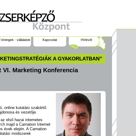
Tréningek - vállalatok
Kapcsolat
Hírlevél
KETINGSTRATÉGIÁK A GYAKORLATBAN”
VI. Marketing Konferencia
ó, online kutatási szakértő.
ajdonosa és vezetője.
 az első hazai internetes
ch majd a Carnation Internet
s évek elején. A Carnation
utatási módszerek