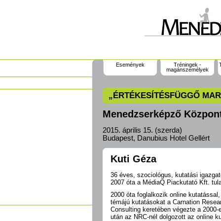
Események
Tréningek -
magánszemélyek
„ÉRTÉKESÍTÉSFÜGGŐ MAR
Menedzserképző Központ 
2015. április 15. (szerda)
Budapest, Danubius Hotel Gellért
Kuti Géza
36 éves, szociológus, kutatási igazgat
2007 óta a MédiaQ Piackutató Kft. tul
2000 óta foglalkozik online kutatással,
témájú kutatásokat a Carnation Resear
Consulting keretében végezte a 2000-e
után az NRC-nél dolgozott az online k