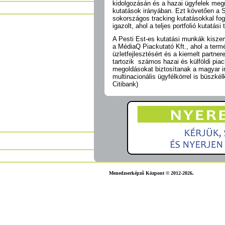
kidolgozásán és a hazai ügyfelek meg
kutatások irányában. Ezt követően a S
sokországos tracking kutatásokkal fog
igazolt, ahol a teljes portfolió kutatási
A Pesti Est-es kutatási munkák kiszer
a MédiaQ Piackutató Kft., ahol a termé
üzletfejlesztésért és a kiemelt partnere
tartozik számos hazai és külföldi piac
megoldásokat biztosítanak a magyar i
multinacionális ügyfélkörrel is büszké
Citibank)
Menedzserképző Központ © 2012-2026.