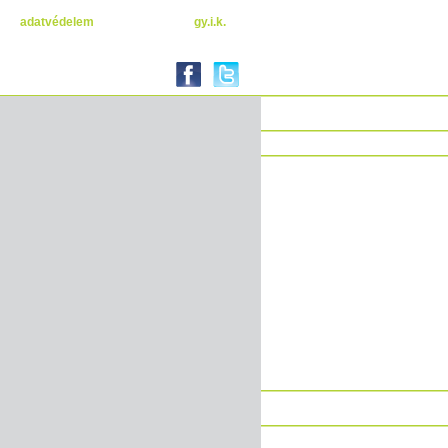
adatvédelem
gy.i.k.