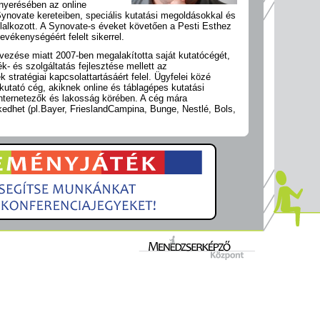
nyerésében az online
ynovate kereteiben, speciális kutatási megoldásokkal és
lalkozott. A Synovate-s éveket követően a Pesti Esthez
 tevékenységéért felelt sikerrel.
vezése miatt 2007-ben megalakította saját kutatócégét,
k- és szolgáltatás fejlesztése mellett az
k stratégiai kapcsolattartásáért felel. Ügyfelei közé
kutató cég, akiknek online és táblagépes kutatási
nternetezők és lakosság körében. A cég mára
lkedhet (pl.Bayer, FrieslandCampina, Bunge, Nestlé, Bols,