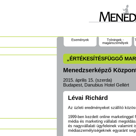
Események
Tréningek -
magánszemélyek
„ÉRTÉKESÍTÉSFÜGGŐ MAR
Menedzserképző Központ 
2015. április 15. (szerda)
Budapest, Danubius Hotel Gellért
Lévai Richárd
Az üzleti eredményeket szállító közöss
1999-ben kezdett online marketinggel 
média és marketing vállalati megoldása
és nagyvállalati ügyfeleinek valamint 
médiaszemélyiségeknek egyaránt segít