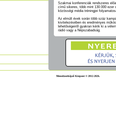
Szakmai konferenciák rendszeres előa
című sikeres, több mint 130.000 ezer o
közösségi média tréningjei folyamatosa
Az elmúlt évek során több száz kampá
kivitelezésében és eredményes működt
lehetőségeiről gyakran kérik ki a vél
rádió vagy a Népszabadság.
Menedzserképző Központ © 2012-2026.