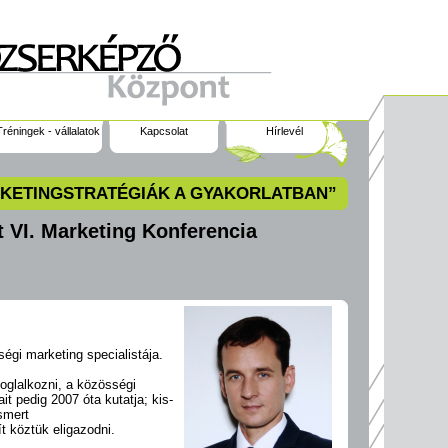
Tréningek - vállalatok
Kapcsolat
Hírlevél
KETINGSTRATÉGIÁK A GYAKORLATBAN”
VI. Marketing Konferencia
égi marketing specialistája.
foglalkozni, a közösségi
it pedig 2007 óta kutatja; kis-
ismert
 köztük eligazodni.