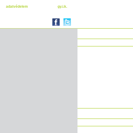
adatvédelem
gy.i.k.