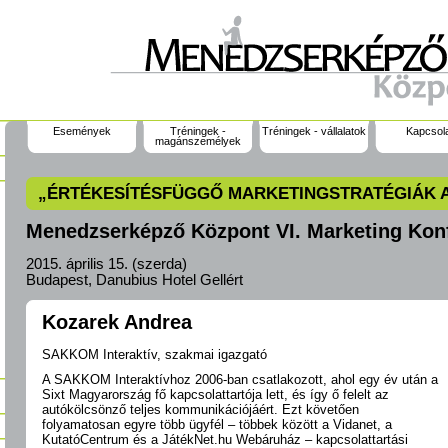
Események
Tréningek -
Tréningek - vállalatok
Kapcsol
magánszemélyek
„ÉRTÉKESÍTÉSFÜGGŐ MARKETINGSTRATÉGIÁK 
Menedzserképző Központ VI. Marketing Kon
2015. április 15. (szerda)
Budapest, Danubius Hotel Gellért
Kozarek Andrea
SAKKOM Interaktív, szakmai igazgató
A SAKKOM Interaktívhoz 2006-ban csatlakozott, ahol egy év után a
Sixt Magyarország fő kapcsolattartója lett, és így ő felelt az
autókölcsönző teljes kommunikációjáért. Ezt követően
folyamatosan egyre több ügyfél – többek között a Vidanet, a
KutatóCentrum és a JátékNet.hu Webáruház – kapcsolattartási