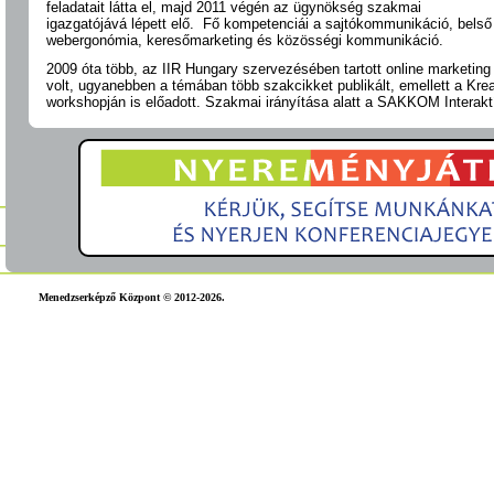
feladatait látta el, majd 2011 végén az ügynökség szakmai
igazgatójává lépett elő. Fő kompetenciái a sajtókommunikáció, bels
webergonómia, keresőmarketing és közösségi kommunikáció.
2009 óta több, az IIR Hungary szervezésében tartott online marketin
volt, ugyanebben a témában több szakcikket publikált, emellett a Krea
workshopján is előadott. Szakmai irányítása alatt a SAKKOM Interak
Menedzserképző Központ © 2012-2026.