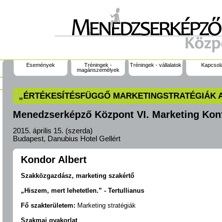
Események
Tréningek -
Tréningek - vállalatok
Kapcsol
magánszemélyek
„ÉRTÉKESÍTÉSFÜGGŐ MARKETINGSTRATÉGIÁK 
Menedzserképző Központ VI. Marketing Kon
2015. április 15. (szerda)
Budapest, Danubius Hotel Gellért
Kondor Albert
Szakközgazdász, marketing szakértő
„Hiszem, mert lehetetlen.” - Tertullianus
Fő szakterületem:
Marketing stratégiák
Szakmai gyakorlat